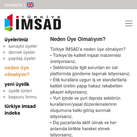
anasayfa
|
Neden Üye Olmalıyım?
üyelerimiz
sanayici üyeler
Türkiye İMSAD’a neden üye olmalıyım?
dernek üyeler
• Türkiye’de kaliteli inşaat malzemesi
paydaş üyeler
üretiyorsanız,
neden üye
• Sektörünüzle ilgili sorunları en üst
platformda gündeme taşımak istiyorsanız,
olmalıyım?
• Etik kurallara uygun iş ve standartlarla
yeni üyelik
kaliteli üretim yapıp haksız rekabetten
üyelik türleri
şikayet ediyorsanız,
başvuru formu
• Yurt içinde ve yurt dışında sektörün
kurallarının/yasal düzenlemelerinin
türkiye imsad
oluşumuna katkı-görüş sunmak
indeks
istiyorsanız,
• Dış pazarlarda aktif olmak ve her
anlamda birlikte hareket etmek
istiyorsanız,