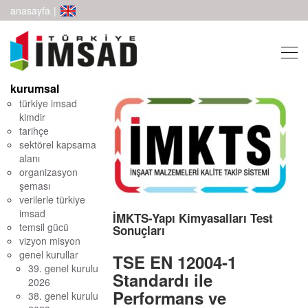
anasayfa
|
kurumsal
türkiye imsad
kimdir
tarihçe
sektörel kapsama
alanı
organizasyon
şeması
verilerle türkiye
imsad
İMKTS-Yapı Kimyasalları Test
temsil gücü
Sonuçları
vizyon misyon
genel kurullar
TSE EN 12004-1
39. genel kurulu
Standardı ile
2026
Performans ve
38. genel kurulu