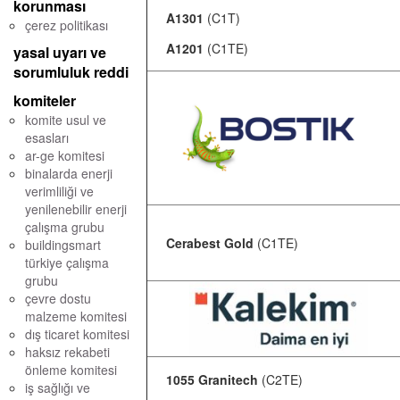
korunması
A1301
(C1T)
çerez politikası
A1201
(C1TE)
yasal uyarı ve
sorumluluk reddi
komiteler
komite usul ve
esasları
ar-ge komitesi
binalarda enerji
verimliliği ve
yenilenebilir enerji
çalışma grubu
Cerabest Gold
(C1TE)
buildingsmart
türkiye çalışma
grubu
çevre dostu
malzeme komitesi
dış ticaret komitesi
haksız rekabeti
önleme komitesi
1055 Granitech
(C2TE)
iş sağlığı ve