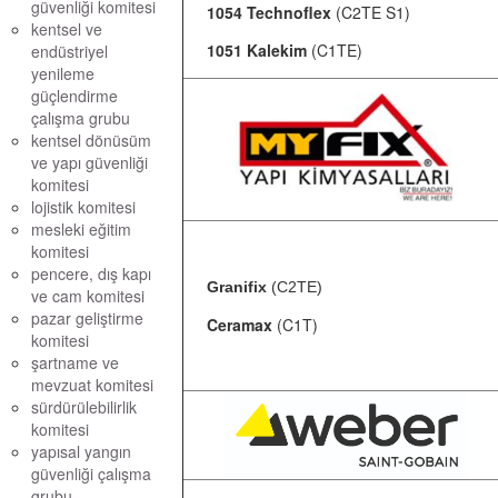
güvenliği komitesi
1054 Technoflex
(C2TE S1)
kentsel ve
1051 Kalekim
(C1TE)
endüstriyel
yenileme
güçlendirme
çalışma grubu
kentsel dönüsüm
ve yapı güvenliği
komitesi
lojistik komitesi
mesleki eğitim
komitesi
pencere, dış kapı
Granifix
(C2TE)
ve cam komitesi
pazar geliştirme
Ceramax
(C1T)
komitesi
şartname ve
mevzuat komitesi
sürdürülebilirlik
komitesi
yapısal yangın
güvenliği çalışma
grubu