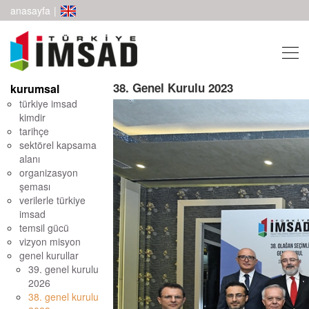
anasayfa
|
38. Genel Kurulu 2023
kurumsal
türkiye imsad
kimdir
tarihçe
sektörel kapsama
alanı
organizasyon
şeması
verilerle türkiye
imsad
temsil gücü
vizyon misyon
genel kurullar
39. genel kurulu
2026
38. genel kurulu