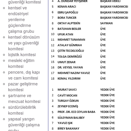
güvenliği komitesi
kentsel ve
endüstriyel
yenileme
güçlendirme
çalışma grubu
kentsel dönüsüm
ve yapı güvenliği
komitesi
lojistik komitesi
mesleki eğitim
komitesi
pencere, dış kapı
ve cam komitesi
pazar geliştirme
komitesi
şartname ve
mevzuat komitesi
sürdürülebilirlik
komitesi
yapısal yangın
güvenliği çalışma
grubu