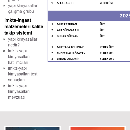
yapı kimyasalları
çalışma grubu
imkts-inşaat
malzemeleri kalite
takip sistemi
yapı kimyasalları
nedir?
imkts-yapı
kimyasalları
katılımcıları
imkts-yapı
kimyasalları test
sonuçları
imkts-yapı
kimyasalları
mevzuatı